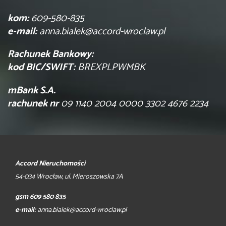
kom:
609-580-835
e-mail:
anna.bialek@accord-wroclaw.pl
Rachunek Bankowy:
kod BIC/SWIFT:
BREXPLPWMBK
mBank S.A.
rachunek nr
09 1140 2004 0000 3302 4676 2234
Accord Nieruchomości
54-034 Wrocław, ul. Mieroszowska 7A
gsm 609 580 835
e-mail:
anna.bialek@accord-wroclaw.pl