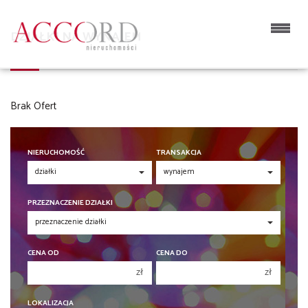
DZIAŁKI NA WYNAJEM
Brak Ofert
NIERUCHOMOŚĆ
TRANSAKCJA
PRZEZNACZENIE DZIAŁKI
CENA OD
CENA DO
zł
zł
150 000 zł
150 000 zł
LOKALIZACJA