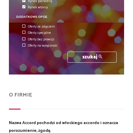
Rynek pierwotny
Rynek wtórny
DODATKOWE OPCJE
Oferty ze zdjęciem
Oferty specjalne
Oferty bez prowizji
Oferty na wyłączność
szukaj
O FIRMIE
Nazwa Accord pochodzi od włoskiego accordo i oznacza
porozumienie, zgodę.