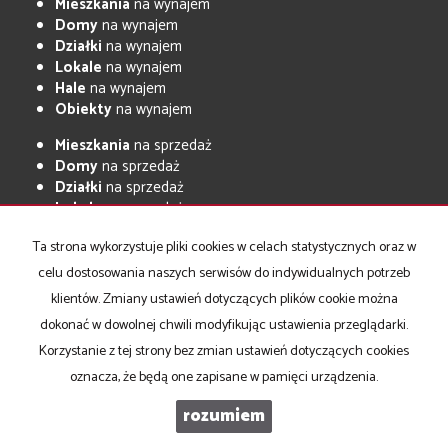
Mieszkania
na wynajem
Domy
na wynajem
Działki
na wynajem
Lokale
na wynajem
Hale
na wynajem
Obiekty
na wynajem
Mieszkania
na sprzedaż
Domy
na sprzedaż
Działki
na sprzedaż
Lokale
na sprzedaż
Hale
na sprzedaż
Ta strona wykorzystuje pliki cookies w celach statystycznych oraz w
Obiekty
na sprzedaż
celu dostosowania naszych serwisów do indywidualnych potrzeb
klientów. Zmiany ustawień dotyczących plików cookie można
Accord
2026
Program dla biur nieruchomości
Galactica Virgo
dokonać w dowolnej chwili modyfikując ustawienia przeglądarki.
Korzystanie z tej strony bez zmian ustawień dotyczących cookies
oznacza, że będą one zapisane w pamięci urządzenia.
rozumiem