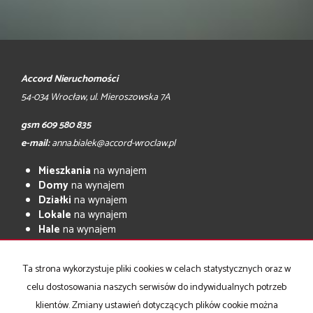
Accord Nieruchomości
54-034 Wrocław, ul. Mieroszowska 7A
gsm 609 580 835
e-mail:
anna.bialek@accord-wroclaw.pl
Mieszkania
na wynajem
Domy
na wynajem
Działki
na wynajem
Lokale
na wynajem
Hale
na wynajem
Obiekty
na wynajem
Mieszkania
na sprzedaż
Ta strona wykorzystuje pliki cookies w celach statystycznych oraz w
Domy
na sprzedaż
celu dostosowania naszych serwisów do indywidualnych potrzeb
Działki
na sprzedaż
klientów. Zmiany ustawień dotyczących plików cookie można