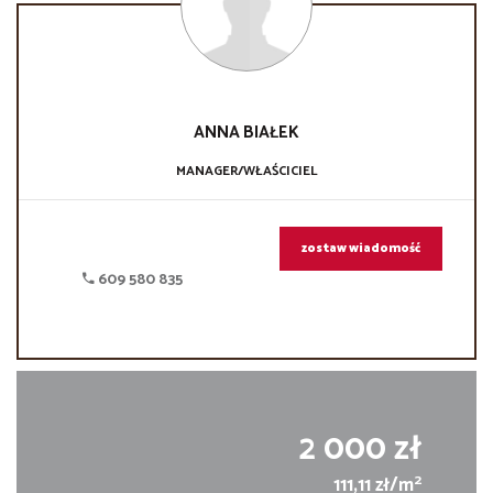
ANNA
BIAŁEK
MANAGER/WŁAŚCICIEL
zostaw wiadomość
609 580 835
2 000 zł
2
111,11 zł/m