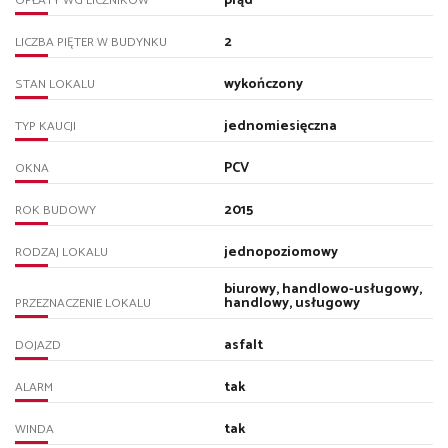
prąd
OPŁATY WG LICZNIKÓW
2
LICZBA PIĘTER W BUDYNKU
wykończony
STAN LOKALU
jednomiesięczna
TYP KAUCJI
PCV
OKNA
2015
ROK BUDOWY
jednopoziomowy
RODZAJ LOKALU
biurowy, handlowo-usługowy,
handlowy, usługowy
PRZEZNACZENIE LOKALU
asfalt
DOJAZD
tak
ALARM
tak
WINDA