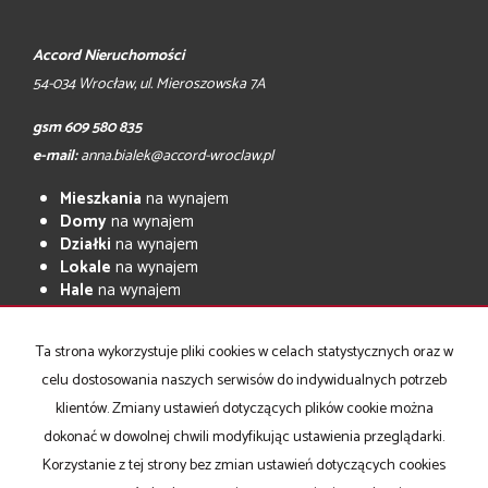
Accord Nieruchomości
54-034 Wrocław, ul. Mieroszowska 7A
gsm 609 580 835
e-mail:
anna.bialek@accord-wroclaw.pl
Mieszkania
na wynajem
Domy
na wynajem
Działki
na wynajem
Lokale
na wynajem
Hale
na wynajem
Obiekty
na wynajem
Mieszkania
na sprzedaż
Ta strona wykorzystuje pliki cookies w celach statystycznych oraz w
Domy
na sprzedaż
celu dostosowania naszych serwisów do indywidualnych potrzeb
Działki
na sprzedaż
klientów. Zmiany ustawień dotyczących plików cookie można
Lokale
na sprzedaż
dokonać w dowolnej chwili modyfikując ustawienia przeglądarki.
Hale
na sprzedaż
Obiekty
na sprzedaż
Korzystanie z tej strony bez zmian ustawień dotyczących cookies