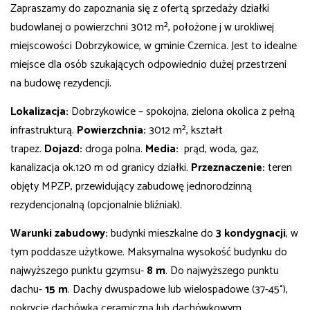
Zapraszamy do zapoznania się z ofertą sprzedaży działki
budowlanej o powierzchni 3012 m², położone j w urokliwej
miejscowości Dobrzykowice, w gminie Czernica. Jest to idealne
miejsce dla osób szukających odpowiednio dużej przestrzeni
na budowę rezydencji.
Lokalizacja:
Dobrzykowice – spokojna, zielona okolica z pełną
infrastrukturą.
Powierzchnia:
3012 m², kształt
trapez.
Dojazd:
droga polna.
Media:
prąd, woda, gaz,
kanalizacja ok.120 m od granicy działki.
Przeznaczenie:
teren
objęty MPZP, przewidujący zabudowę jednorodzinną
rezydencjonalną (opcjonalnie bliźniak).
Warunki zabudowy:
budynki mieszkalne do
3 kondygnacji
, w
tym poddasze użytkowe. Maksymalna wysokość budynku do
najwyższego punktu gzymsu-
8 m
. Do najwyższego punktu
dachu-
15 m
. Dachy dwuspadowe lub wielospadowe (37-45°),
pokrycie dachówką ceramiczną lub dachówkowym