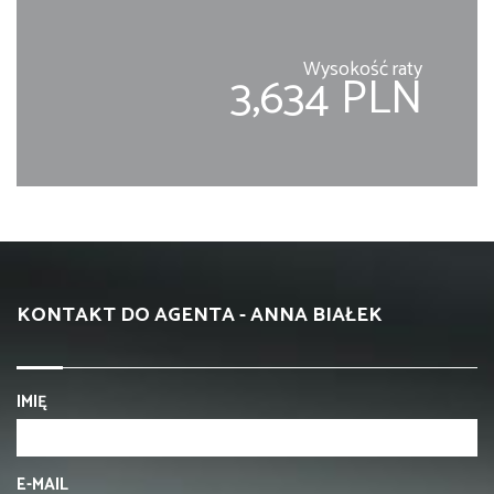
Wysokość raty
3,634 PLN
KONTAKT DO AGENTA - ANNA BIAŁEK
IMIĘ
E-MAIL