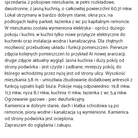
sprzedania 2 pokojowe mieszkanie, w pełni rozkładowe,
dwustronne, z jasną kuchnią, o całkowitej powierzchni 60,31 mkw.
Lokal utrzymany w bardzo dobrym stanie, okna pcv, na
podłogach ładny parkiet, łazienka z wc po kapitalnym remoncie.
W mieszkaniu została wymieniona elektryka - oprócz dużego
pokoju i kuchni, w kuchni tylko nowe przyłącze elektryczne do
kuchenki oraz instalacja wodna i kanalizacyjna. Dla chętnych
możliwość przebudowy układu i funkcji pomieszczeń. Pierwsze
zdjęcia kolejnych pomieszczeń to przykład AI nowej aranżacji,
drugie zdjęcie aktualny wygląd. Jasna kuchnia i duży pokój od
strony podwórka - jest czyste i zadbane, mniejszy pokój, do
którego wchodzimy przez nyżę jest od strony ulicy. Wysokość
mieszkania 3,8 m - umożliwia zbudowanie dodatkowej antresoli z
funkcją sypialni bądź biura. Pokoje mają odpowiednio: 19,8 mkw,
11,3 mkw, nyża 8,1 mkw, kuchnia 11 mkw, łazienka z wc 5,4 mkw.
Ogrzewanie gazowe - piec dwufunkcyjny.
Kamienica w dobrym stanie, dach i klatka schodowa są po
remoncie, piony wodne i kanalizacja są wymienione. Kamienica
od strony podwórka jest ocieplona.
Zapraszam do oglądania i zakupu.