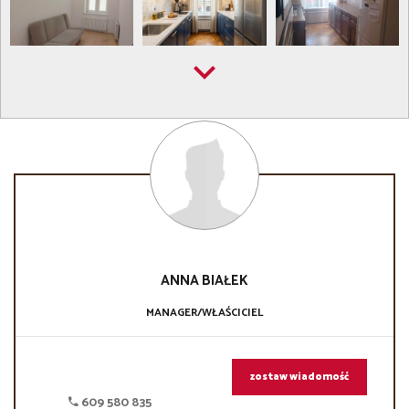
ANNA
BIAŁEK
MANAGER/WŁAŚCICIEL
zostaw wiadomość
609 580 835